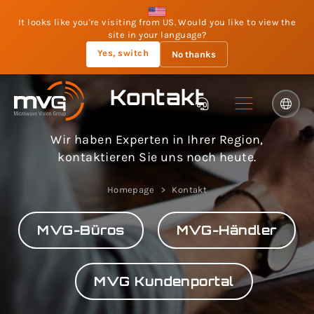
It looks like you're visiting from US. Would you like to view the
site in your language?
Yes, switch
No thanks
Kontakt
Wir haben Experten in Ihrer Region,
kontaktieren Sie uns noch heute.
Homepage
Kontakt
MVG-Büros
MVG-Händler
MVG Kundenportal