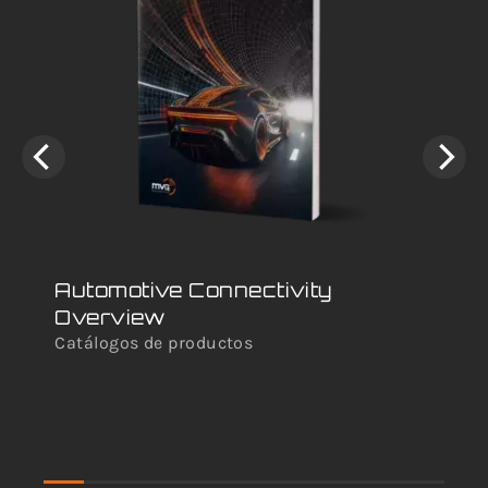
Automotive Connectivity
Im
Overview
Di
Catálogos de productos
Lib