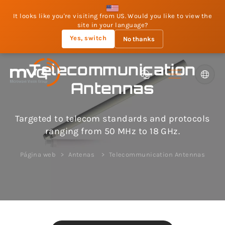
It looks like you're visiting from US. Would you like to view the
site in your language?
Yes, switch
No thanks
Telecommunication
Antennas
Targeted to telecom standards and protocols
ranging from 50 MHz to 18 GHz.
Página web
Antenas
Telecommunication Antennas