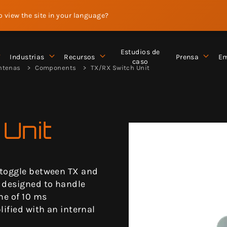
to view the site in your language?
Estudios de
Industrias
Recursos
Prensa
Em
caso
ntenas
Components
TX/RX Switch Unit
Unit
 toggle between TX and
 designed to handle
me of 10 ms
lified with an internal