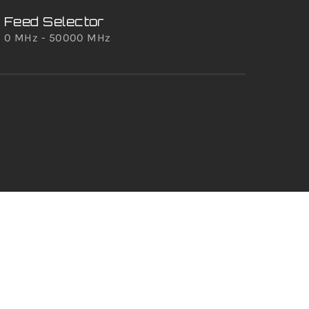
Feed Selector
5G-
0 MHz - 50000 MHz
0 MH