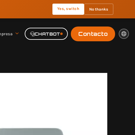
Yes, switch
No thanks
Contacto
presa
CHATBOT