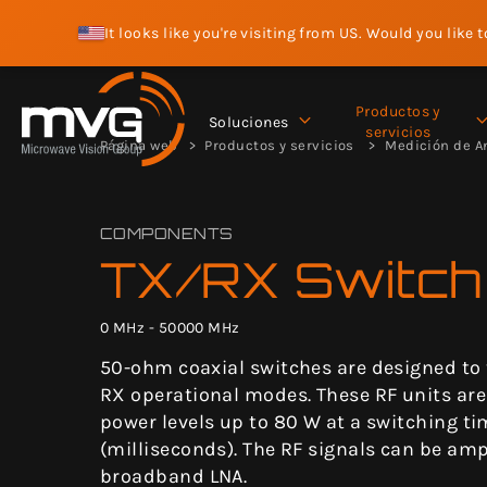
It looks like you're visiting from US. Would you like 
Productos y
Soluciones
servicios
Página web
Productos y servicios
Medición de A
COMPONENTS
TX/RX Switch 
0 MHz - 50000 MHz
50-ohm coaxial switches are designed to
RX operational modes. These RF units are
power levels up to 80 W at a switching ti
(milliseconds). The RF signals can be amp
broadband LNA.