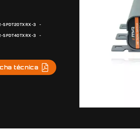
R-SPDT20TXRX-3
-
R-SPDT40TXRX-3
-
icha técnica