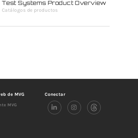
Test Systems Product Overview
Catálogos de productos
 web de MVG
Conectar
ente MVG