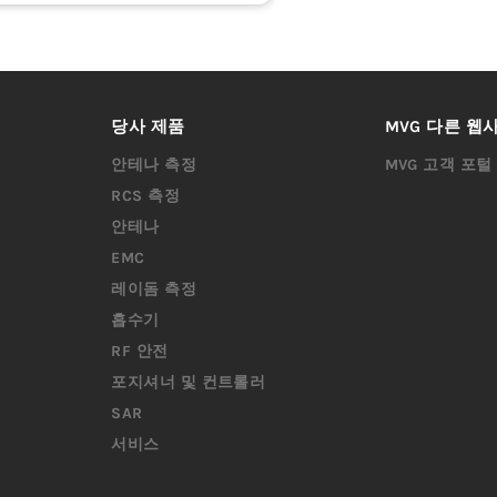
당사 제품
MVG 다른 웹
안테나 측정
MVG 고객 포털
RCS 측정
안테나
EMC
레이돔 측정
흡수기
RF 안전
포지셔너 및 컨트롤러
SAR
서비스