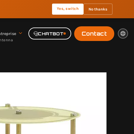
Yes, switch
No thanks
Contact
treprise
CHATBOT
Antenna