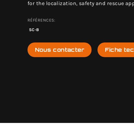
for the localization, safety and rescue ap
RÉFÉRENCES:
SC-B
Nous contacter
Fiche te