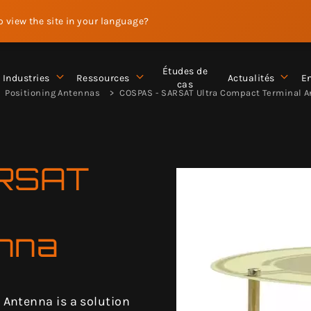
to view the site in your language?
Études de
Industries
Ressources
Actualités
En
cas
Positioning Antennas
COSPAS - SARSAT Ultra Compact Terminal 
RSAT
enna
Antenna is a solution