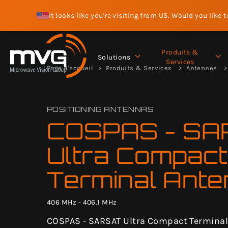
It looks like you're visiting from US. Would you like 
Produits &
Solutions
Services
Page d'accueil
Produits & Services
Antennes
POSITIONING ANTENNAS
COSPAS - SA
Ultra Compact
Terminal Ant
406 MHz - 406.1 MHz
COSPAS - SARSAT Ultra Compact Terminal 