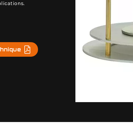
plications.
chnique