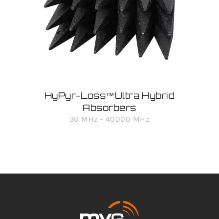
HyPyr-Loss™Ultra Hybrid
Absorbers
30 MHz - 40000 MHz