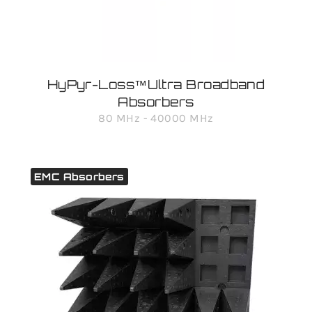
HyPyr-Loss™Ultra Broadband
Absorbers
80 MHz - 40000 MHz
EMC Absorbers