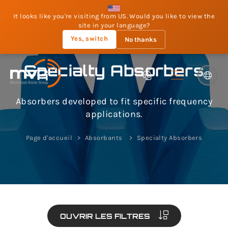
It looks like you're visiting from US. Would you like to view the
site in your language?
Yes, switch
No thanks
Specialty Absorbers
Absorbers developed to fit specific frequency
applications.
Page d'accueil
Absorbants
Specialty Absorbers
OUVRIR LES FILTRES