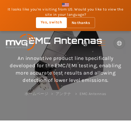
It looks like you're visiting from US. Would you like to view the
site in your language?
Yes, switch
No thanks
EMC Antennas
An innovative product line specifically
developed for the EMC/EMI testing, enabling
more accurate test results and allowing
detection of lower level emissions.
ホームページ
アンテナ
EMC Antennas