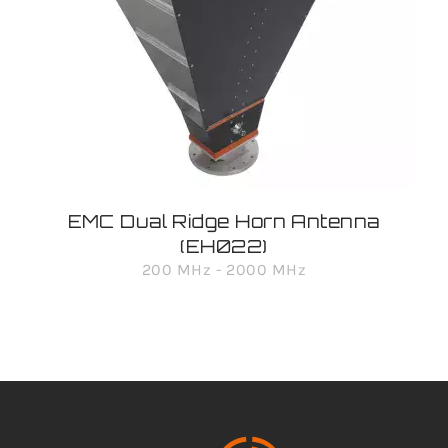
EMC Dual Ridge Horn Antenna
(EH022)
200 MHz - 2000 MHz