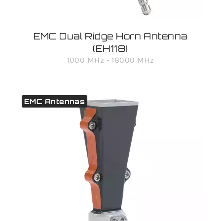
EMC Dual Ridge Horn Antenna
(EH118)
1000 MHz - 18000 MHz
EMC Antennas