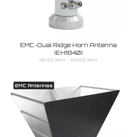
EMC-Dual Ridge Horn Antenna
(EH1840)
18000 MHz - 40000 MHz
EMC Antennas