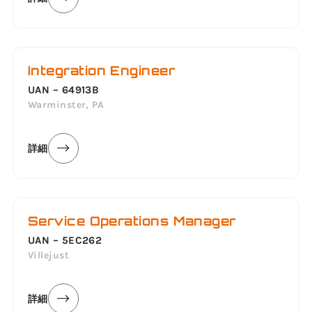
Integration Engineer
UAN – 64913B
Warminster, PA
詳細
Service Operations Manager
UAN – 5EC262
Villejust
詳細