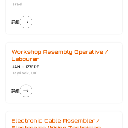
Israel
詳細
Workshop Assembly Operative /
Labourer
UAN – 177FDE
Haydock, UK
詳細
Electronic Cable Assembler /
Electronics Wiring Technician