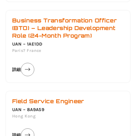
Business Transformation Officer
(BTO) – Leadership Development
Role (24-Month Program)
UAN – 1AE1DD
Paris? France
詳細
Field Service Engineer
UAN – 8A9A59
Hong Kong
詳細