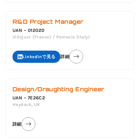
R&D Project Manager
UAN – 01202D
Villejust (France) / Pomezia (Italy)
LinkedInで見る
詳細
Design/Draughting Engineer
UAN – 7E26C2
Haydock, UK
詳細