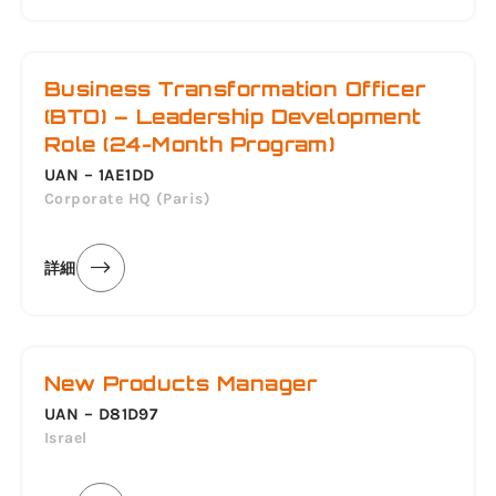
Business Transformation Officer
(BTO) – Leadership Development
Role (24-Month Program)
UAN – 1AE1DD
Corporate HQ (Paris)
詳細
New Products Manager
UAN – D81D97
Israel