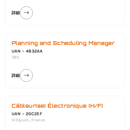
詳細
Planning and Scheduling Manager
UAN – 4B32AA
TBC
詳細
Câbleur(se) Électronique (H/F)
UAN – 20C2EF
Villejust, France