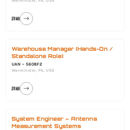
Warminster, PA, USA
詳細
Warehouse Manager (Hands-On /
Standalone Role)
UAN – 5608F2
Warminster, PA, USA
詳細
System Engineer – Antenna
Measurement Systems