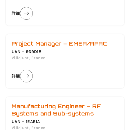
詳細
Project Manager – EMEA/APAC
UAN – 969D18
Villejust, France
詳細
Manufacturing Engineer – RF
Systems and Sub-systems
UAN – 1EAE1A
Villejust, France