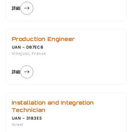
詳細
Production Engineer
UAN – DB7EC8
Villejust, France
詳細
Installation and Integration
Technician
UAN – 3183E5
Israel