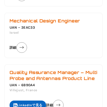
Mechanical Design Engineer
UAN – 3EAC33
Israel
詳細
Quality Assurance Manager – Multi
Probe and Antennas Product Line
UAN – 6B90A4
Villejust, France
LinkedInで見る
詳細