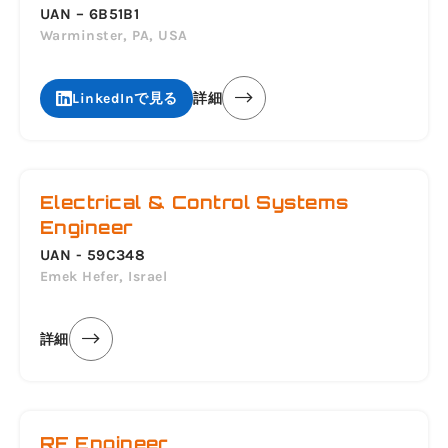
UAN – 6B51B1
Warminster, PA, USA
LinkedInで見る
詳細
Electrical & Control Systems
Engineer
UAN - 59C348
Emek Hefer, Israel
詳細
RF Engineer