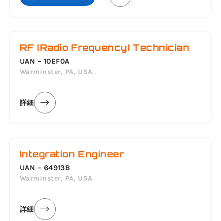
RF (Radio Frequency) Technician
UAN – 10EF0A
Warminster, PA, USA
詳細
Integration Engineer
UAN – 64913B
Warminster, PA, USA
詳細