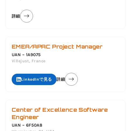
詳細
EMEA/APAC Project Manager
UAN – 1A9075
Villejust, France
LinkedInで見る
詳細
Center of Excellence Software
Engineer
UAN – 6F50A8