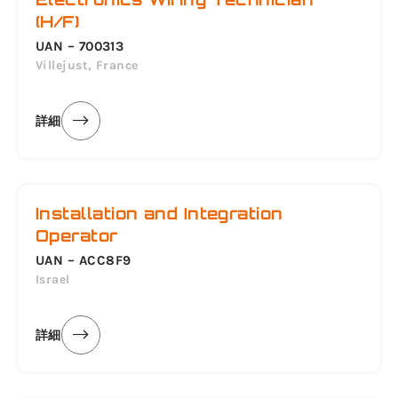
(H/F)
UAN – 700313
Villejust, France
詳細
Installation and Integration
Operator
UAN – ACC8F9
Israel
詳細