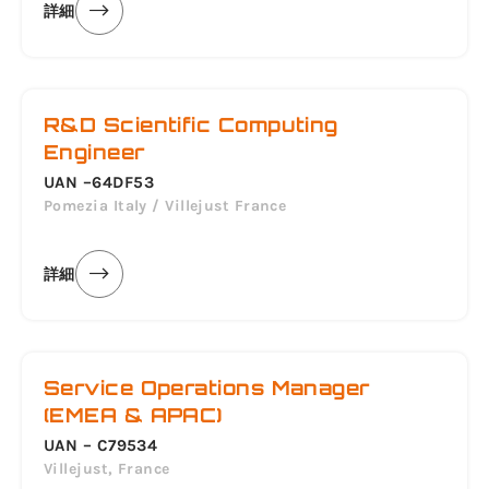
詳細
R&D Scientific Computing
Engineer
UAN –64DF53
Pomezia Italy / Villejust France
詳細
Service Operations Manager
(EMEA & APAC)
UAN – C79534
Villejust, France