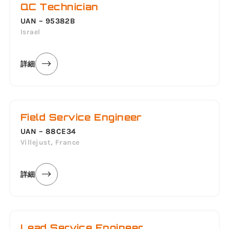
QC Technician
UAN – 95382B
Israel
詳細
Field Service Engineer
UAN – 88CE34
Villejust, France
詳細
Lead Service Engineer