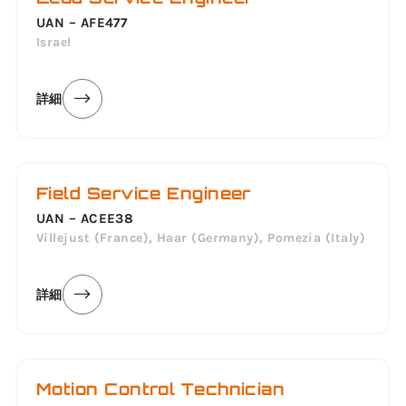
UAN – AFE477
Israel
詳細
Field Service Engineer
UAN – ACEE38
Villejust (France), Haar (Germany), Pomezia (Italy)
詳細
Motion Control Technician