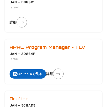
UAN – B689D1
Israel
詳細
APAC Program Manager - TLV
UAN – AD864F
Israel
LinkedInで見る
詳細
Drafter
UAN – 5CBAD5