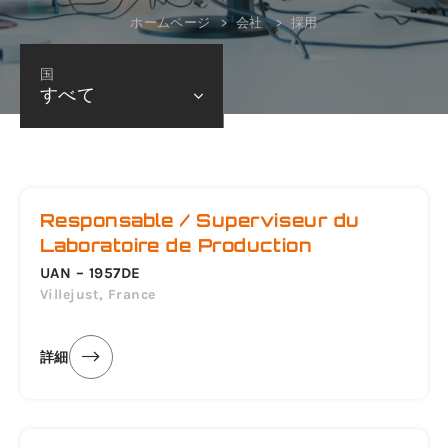
ホームページ
会社
採用
国
すべて
Responsable / Superviseur du
Laboratoire de Production
UAN – 1957DE
Villejust, France
詳細