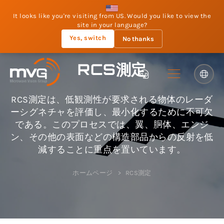
It looks like you're visiting from US. Would you like to view the
site in your language?
Yes, switch
No thanks
RCS測定
RCS測定は、低観測性が要求される物体のレーダ
ーシグネチャを評価し、最小化するために不可欠
である。このプロセスでは、翼、胴体、エンジ
ン、その他の表面などの構造部品からの反射を低
減することに重点を置いています。
ホームページ
RCS測定