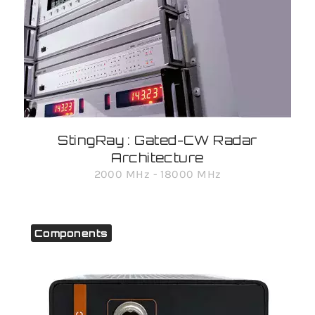
StingRay : Gated-CW Radar
Architecture
2000 MHz - 18000 MHz
Components