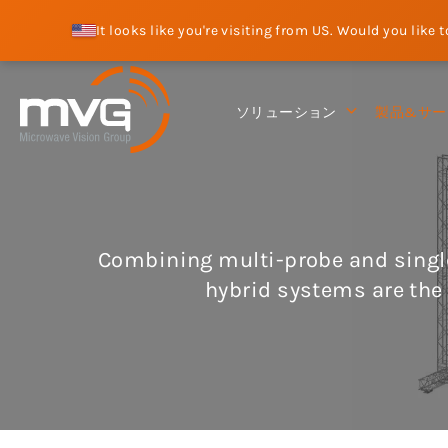
It looks like you're visiting from US. Would you like 
ソリューション
製品&サー
Combining multi-probe and single
hybrid systems are the