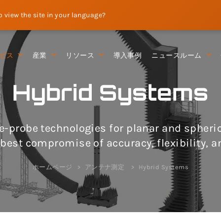
to view the site in your language?
ビス
産業
リソース
導入事例
ニュースルーム
Hybrid Systems
-probe technologies for planar and spher
 best compromise of accuracy, flexibility,
ホームページ
アンテナ測定
Hybrid Systems