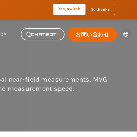
Yes, switch
No thanks
お問い合わせ
会社
CHATBOT
ical near-field measurements, MVG
 and measurement speed.