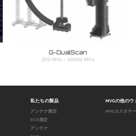
G-DualScan
200 MHz - 40000 MHz
私たちの製品
MVGの他のウ
アンテナ測定
MVGカスタマ
RCS測定
アンテナ