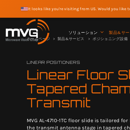
It looks like you're visiting from US. Would you like 
ソリューション
製品&サー
ホームページ
製品&サービス
ポジショニング設備
LINEAR POSITIONERS
Linear Floor Sl
Tapered Cham
Transmit
MVG AL-4710-1TC floor slide is tailored fo
the transmit antenna stage in tapered c