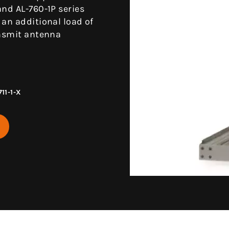
and AL-760-1P series
 an additional load of
ansmit antenna
711-1-X