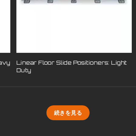
eavy
Linear Floor Slide Positioners: Light
Duty
続きを見る