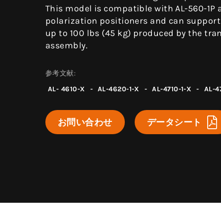
This model is compatible with AL-560-1P 
polarization positioners and can support
up to 100 lbs (45 kg) produced by the tr
assembly.
参考文献:
AL- 4610-X
-
AL-4620-1-X
-
AL-4710-1-X
-
AL-4
お問い合わせ
データシート