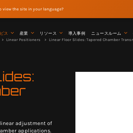
to view the site in your language?
ビス
産業
リソース
導入事例
ニュースルーム
Linear Positioners
Linear Floor Slides: Tapered Chamber Trans
ides:
ber
r linear adjustment of
hamber applications.