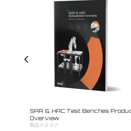
SAR & HAC Test Benches Produ
Overview
製品カタログ