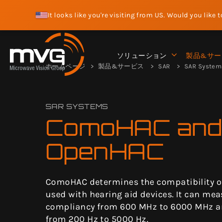
It looks like you're visiting from US. Would you like 
ソリューション
製品&サー
ホームページ
製品&サービス
SAR
SAR Syste
SAR SYSTEMS
ComoHAC and
OpenHAC
ComoHAC determines the compatibility of
used with hearing aid devices. It can mea
compliancy from 600 MHz to 6000 MHz a
from 200 Hz to 5000 Hz.