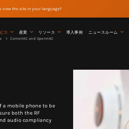
to view the site in your language?
ビス
産業
リソース
導入事例
ニュースルーム
ms
ComoHAC and OpenHAC
 a mobile phone to be
sure both the RF
nd audio compliancy