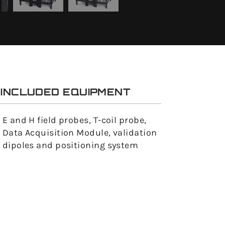
INCLUDED EQUIPMENT
E and H field probes, T-coil probe,
Data Acquisition Module, validation
dipoles and positioning system