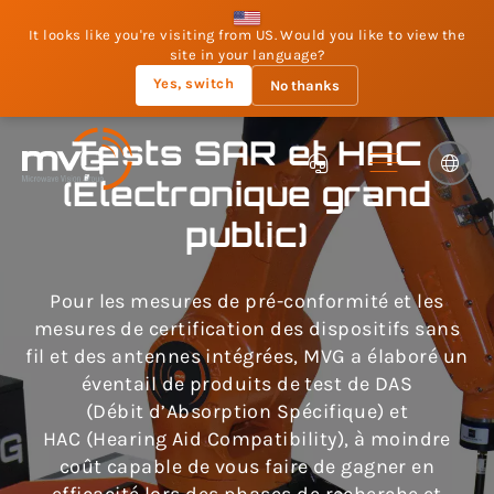
It looks like you're visiting from US. Would you like to view the
site in your language?
Yes, switch
No thanks
Tests SAR et HAC
(Électronique grand
public)
Pour les mesures de pré-conformité et les
mesures de certification des dispositifs sans
fil et des antennes intégrées, MVG a élaboré un
éventail de produits de test de DAS
(Débit d’Absorption Spécifique) et
HAC (Hearing Aid Compatibility), à moindre
coût capable de vous faire de gagner en