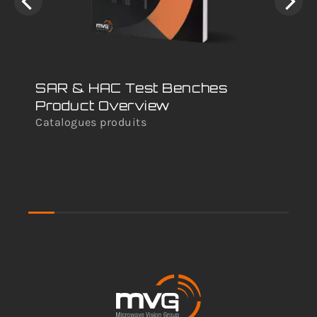
SAR & HAC Test Benches
Ho
Product Overview
Me
Catalogues produits
Vid