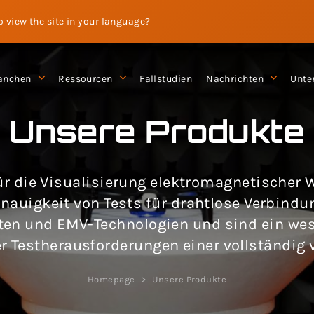
to view the site in your language?
anchen
Ressourcen
Fallstudien
Nachrichten
Unte
Unsere Produkte
ür die Visualisierung elektromagnetischer 
nauigkeit von Tests für drahtlose Verbindu
oten und EMV-Technologien und sind ein wese
r Testherausforderungen einer vollständig v
Homepage
Unsere Produkte