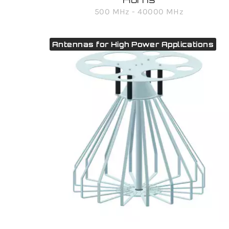
500 MHz - 40000 MHz
Antennas for High Power Applications