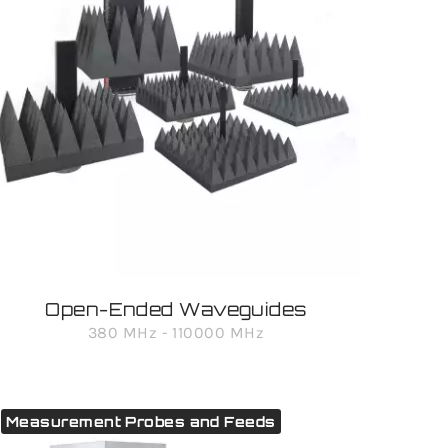
Open-Ended Waveguides
380 MHz - 110000 MHz
Measurement Probes and Feeds