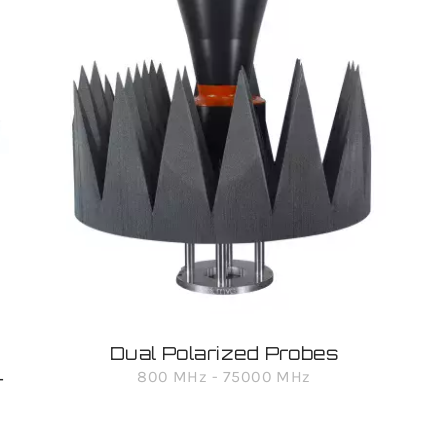
Dual Polarized Probes
-
800 MHz - 75000 MHz