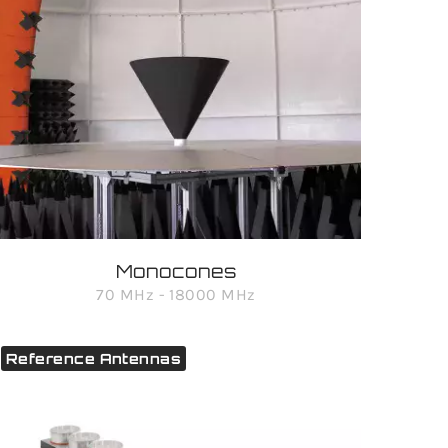
Monocones
70 MHz - 18000 MHz
Reference Antennas