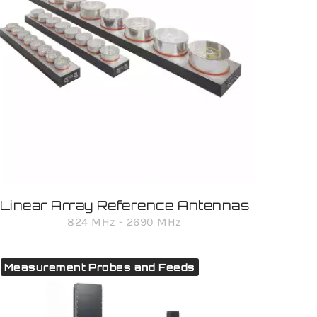
Linear Array Reference Antennas
824 MHz - 2690 MHz
Measurement Probes and Feeds