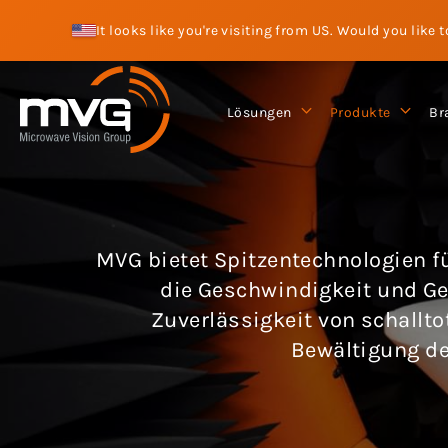
It looks like you're visiting from US. Would you like 
Lösungen
Produkte
Br
MVG bietet Spitzentechnologien f
die Geschwindigkeit und Ge
Zuverlässigkeit von schallt
Bewältigung de