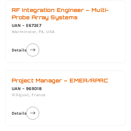
RF Integration Engineer – Multi-
Probe Array Systems
UAN – E673E7
Warminster, PA, USA
Details
Project Manager – EMEA/APAC
UAN – 969D18
Villejust, France
Details