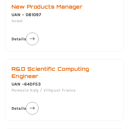
New Products Manager
UAN – D81D97
Israel
Details
R&D Scientific Computing
Engineer
UAN –64DF53
Pomezia Italy / Villejust France
Details