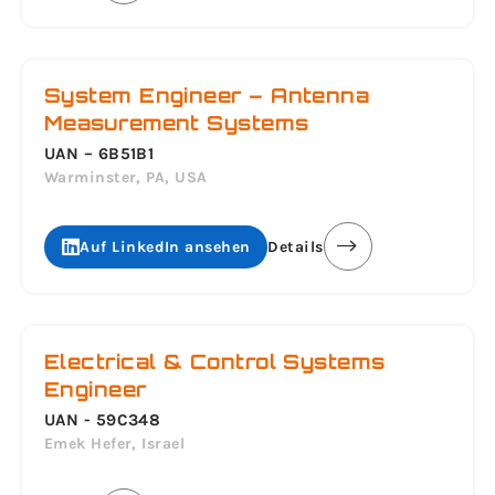
System Engineer – Antenna
Measurement Systems
UAN – 6B51B1
Warminster, PA, USA
Auf LinkedIn ansehen
Details
Electrical & Control Systems
Engineer
UAN - 59C348
Emek Hefer, Israel