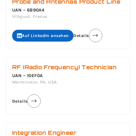
Probe and Antennas Product Line
UAN – 6B90A4
Villejust, France
Auf LinkedIn ansehen
Details
RF (Radio Frequency) Technician
UAN – 10EF0A
Warminster, PA, USA
Details
Integration Engineer