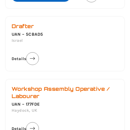
Drafter
UAN – 5CBAD5
Israel
Details
Workshop Assembly Operative /
Labourer
UAN – 177FDE
Haydock, UK
Details