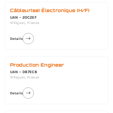
Câbleur(se) Électronique (H/F)
UAN – 20C2EF
Villejust, France
Details
Production Engineer
UAN – DB7EC8
Villejust, France
Details