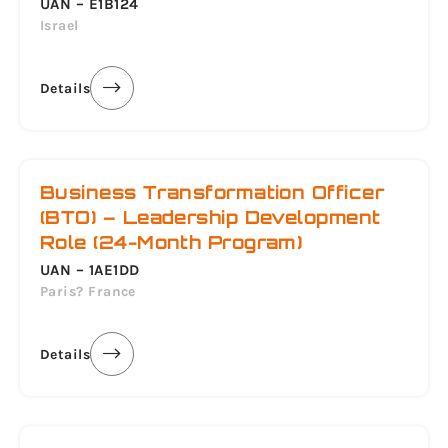
UAN – E1B124
Israel
Details
Business Transformation Officer
(BTO) – Leadership Development
Role (24-Month Program)
UAN – 1AE1DD
Paris? France
Details