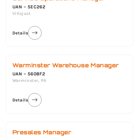
UAN – 5EC262
Villejust
Details
Warminster Warehouse Manager
UAN – 5608F2
Warminster, PA
Details
Presales Manager