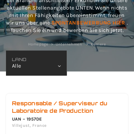
der Branche anschließen? Erkunden Sie unsere
aktuellen Stellenangebote UNTEN. Wenn nichts
mit Ihren Fähigkeiten übereinstimmt, freuen
wir uns über eine
SPONTANBEWERBUNG HIER
.
Tauchen Sie ein und bewerben Sie sich jetzt.
Homepage
Unternehmen
Karriere
LAND
Alle
Responsable / Superviseur du
Laboratoire de Production
UAN – 1957DE
Villejust, France