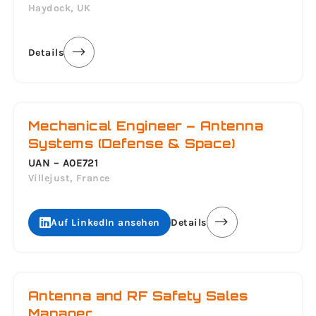
Haydock, UK
Details
Mechanical Engineer – Antenna
Systems (Defense & Space)
UAN – A0E721
Villejust, France
Auf LinkedIn ansehen
Details
Antenna and RF Safety Sales
Manager