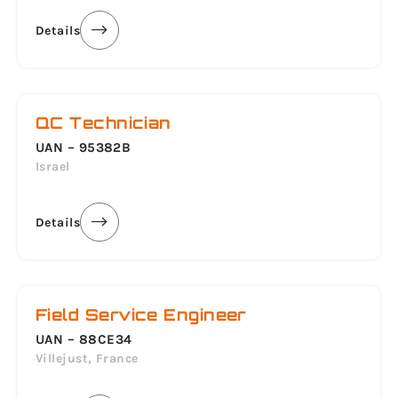
Details
QC Technician
UAN – 95382B
Israel
Details
Field Service Engineer
UAN – 88CE34
Villejust, France