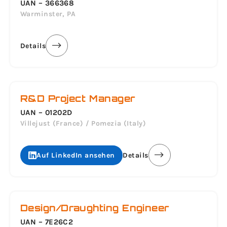
UAN – 366368
Warminster, PA
Details
R&D Project Manager
UAN – 01202D
Villejust (France) / Pomezia (Italy)
Auf LinkedIn ansehen
Details
Design/Draughting Engineer
UAN – 7E26C2