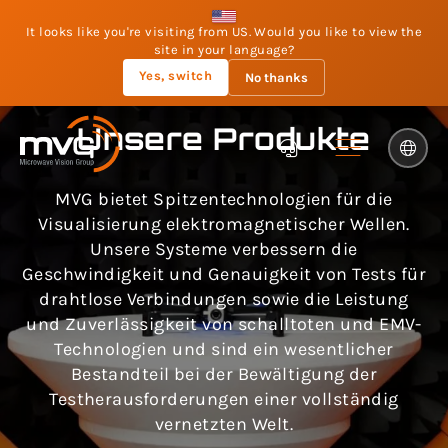
It looks like you're visiting from US. Would you like to view the
site in your language?
Yes, switch
No thanks
Unsere Produkte
MVG bietet Spitzentechnologien für die
Visualisierung elektromagnetischer Wellen.
Unsere Systeme verbessern die
Geschwindigkeit und Genauigkeit von Tests für
drahtlose Verbindungen sowie die Leistung
und Zuverlässigkeit von schalltoten und EMV-
Technologien und sind ein wesentlicher
Bestandteil bei der Bewältigung der
Testherausforderungen einer vollständig
vernetzten Welt.