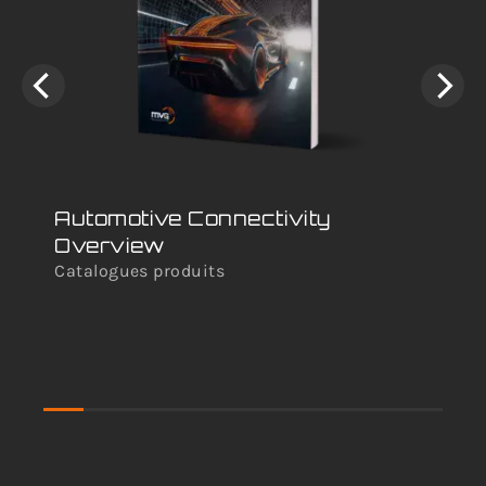
Automotive Connectivity
Im
Overview
Di
Catalogues produits
Liv