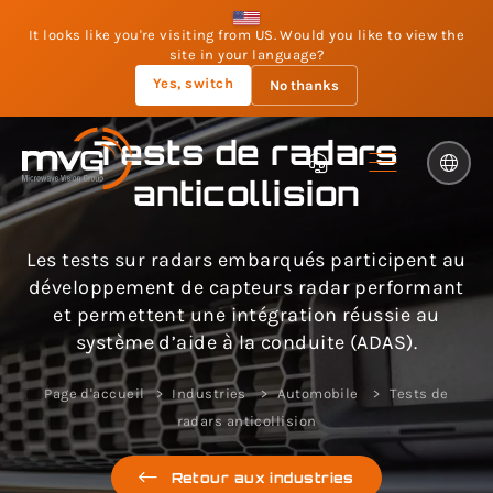
It looks like you're visiting from US. Would you like to view the
site in your language?
Yes, switch
No thanks
Tests de radars
anticollision
Les tests sur radars embarqués participent au
développement de capteurs radar performant
et permettent une intégration réussie au
système d’aide à la conduite (ADAS).
Page d'accueil
Industries
Automobile
Tests de
radars anticollision
Retour aux industries