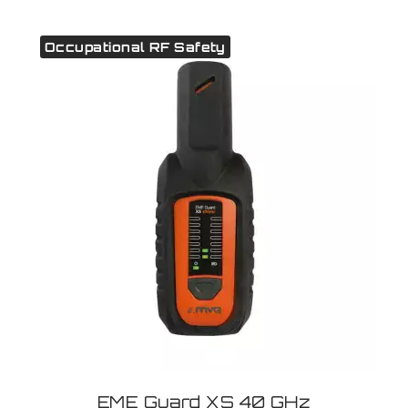
Occupational RF Safety
EME Guard XS 40 GHz