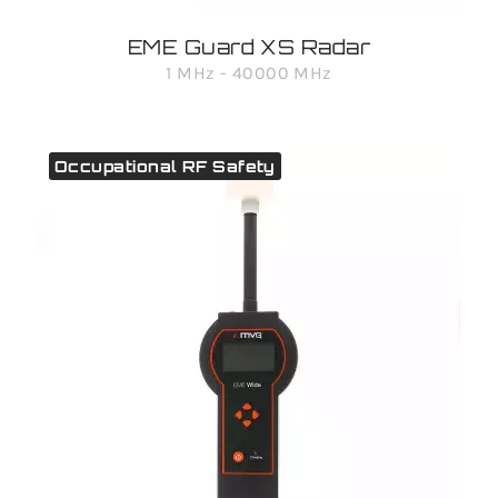
EME Guard XS Radar
1 MHz - 40000 MHz
Occupational RF Safety