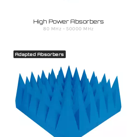
High Power Absorbers
80 MHz - 50000 MHz
Adapted Absorbers