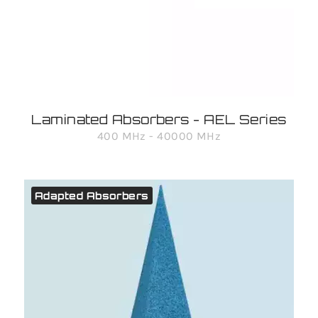
Laminated Absorbers - AEL Series
400 MHz - 40000 MHz
Adapted Absorbers