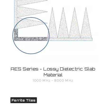
AES Series - Lossy Dielectric Slab
Material
1000 MHz - 8000 MHz
Ferrite Tiles