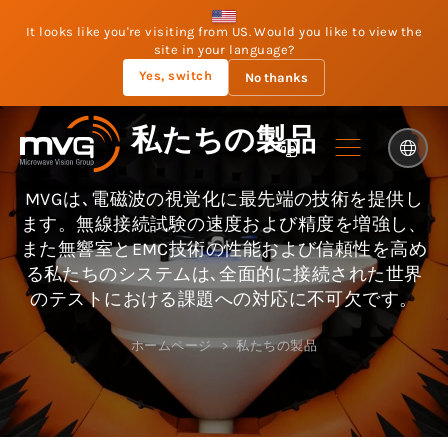
It looks like you're visiting from US. Would you like to view the
site in your language?
Yes, switch
No thanks
私たちの製品
MVGは､電磁波の視覚化に最先端の技術を提供し
ます。無線接続試験の速度および精度を増強し、
また無響室とEMC技術の性能および信頼性を高め
る私たちのシステムは､全面的に接続された世界
のテストにおける課題への対応に不可欠です。
ホームページ
私たちの製品