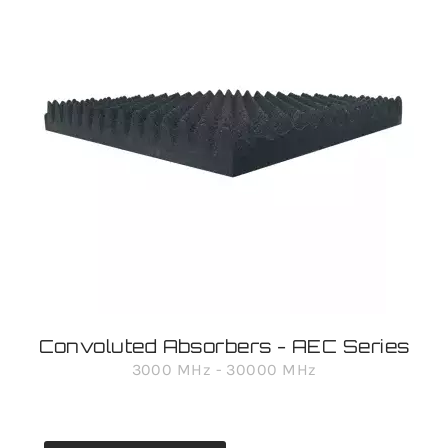
Convoluted Absorbers - AEC Series
3000 MHz - 30000 MHz