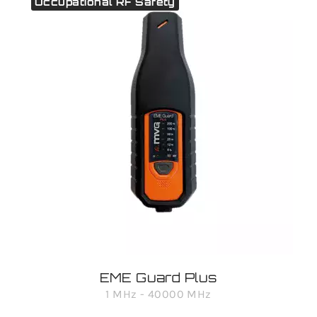
Occupational RF Safety
EME Guard Plus
1 MHz - 40000 MHz