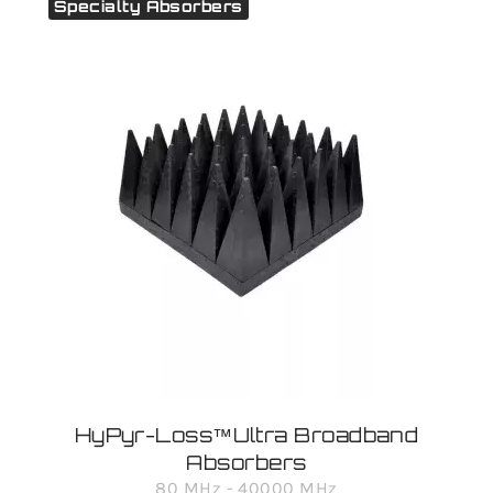
Specialty Absorbers
HyPyr-Loss™Ultra Broadband
Absorbers
80 MHz - 40000 MHz