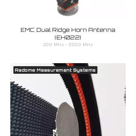
EMC Dual Ridge Horn Antenna
(EH022)
200 MHz - 2000 MHz
Radome Measurement Systems