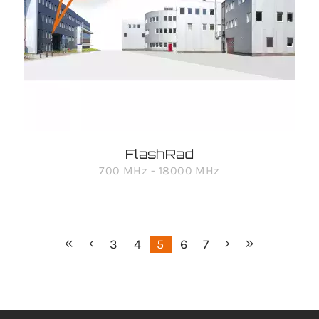
FlashRad
700 MHz - 18000 MHz
3
4
5
6
7