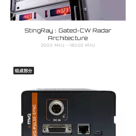
StingRay：Gated-CW Radar
Architecture
2000 MHz - 18000 MHz
组成部分