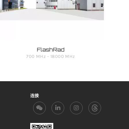
FlashRad
700 MHz - 18000 MHz
连接