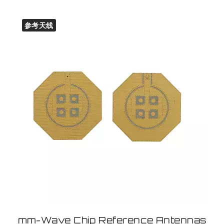
参考天线
mm-Wave Chip Reference Antennas