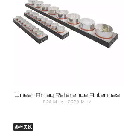
Linear Array Reference Antennas
824 MHz - 2690 MHz
参考天线