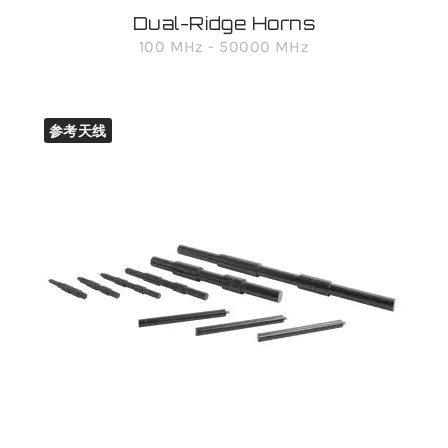
Dual-Ridge Horns
100 MHz - 50000 MHz
参考天线