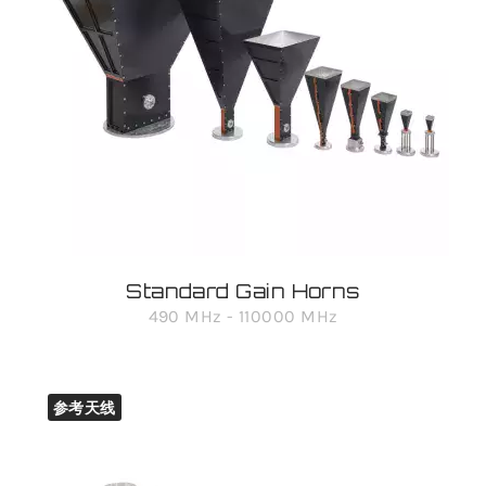
Standard Gain Horns
490 MHz - 110000 MHz
参考天线