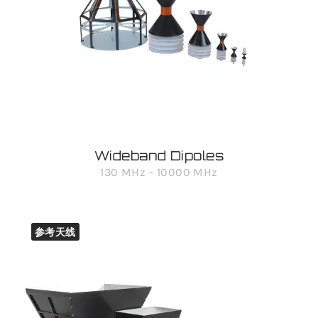
Wideband Dipoles
130 MHz - 10000 MHz
参考天线