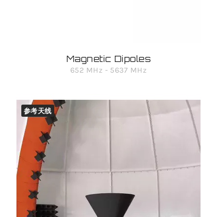
Magnetic Dipoles
652 MHz - 5637 MHz
参考天线