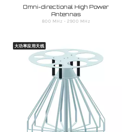
Omni-directional High Power
Antennas
800 MHz - 2900 MHz
大功率应用天线