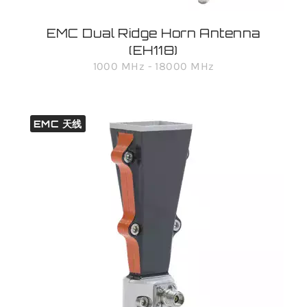
EMC Dual Ridge Horn Antenna
(EH118)
1000 MHz - 18000 MHz
EMC 天线