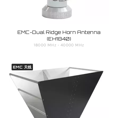
EMC-Dual Ridge Horn Antenna
(EH1840)
18000 MHz - 40000 MHz
EMC 天线