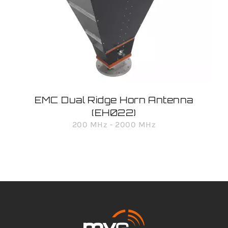
EMC Dual Ridge Horn Antenna
(EH022)
200 MHz - 2000 MHz