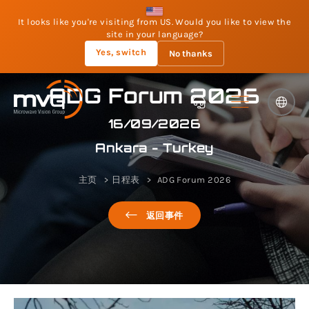
It looks like you're visiting from US. Would you like to view the
site in your language?
Yes, switch
No thanks
ADG Forum 2026
16/09/2026
Ankara - Turkey
主页
日程表
ADG Forum 2026
返回事件