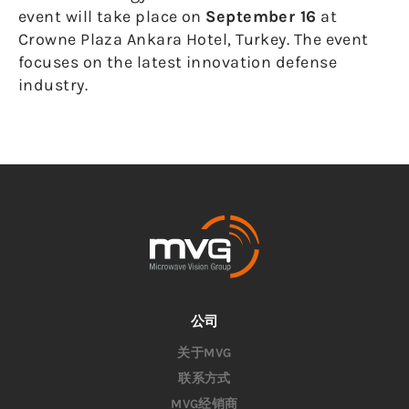
event will take place on
September 16
at
Crowne Plaza Ankara Hotel, Turkey. The event
focuses on the latest innovation defense
industry.
公司
关于MVG
联系方式
MVG经销商