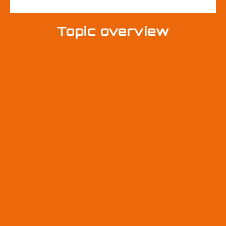
Topic overview
1. 什么是天线及其用途？
2. 电磁场与天线运行有何关系？
3. 如何精确测量天线的响应？
4. 什么是辐射和功率模式剖析？
5. 天线常用术语指南
6. 如何测量绝对增益？
7. 参考资料